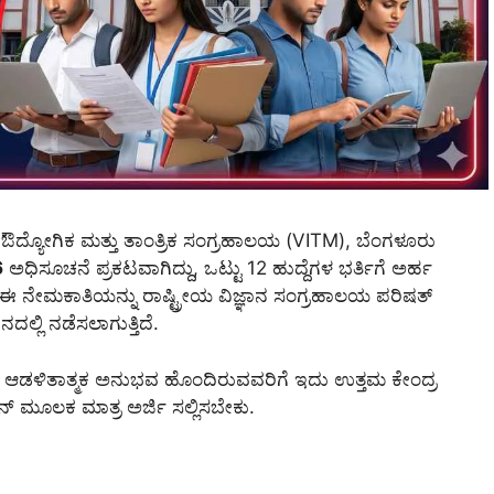
 ಔದ್ಯೋಗಿಕ ಮತ್ತು ತಾಂತ್ರಿಕ ಸಂಗ್ರಹಾಲಯ (VITM), ಬೆಂಗಳೂರು
6
ಅಧಿಸೂಚನೆ ಪ್ರಕಟವಾಗಿದ್ದು, ಒಟ್ಟು 12 ಹುದ್ದೆಗಳ ಭರ್ತಿಗೆ ಅರ್ಹ
ದೆ. ಈ ನೇಮಕಾತಿಯನ್ನು ರಾಷ್ಟ್ರೀಯ ವಿಜ್ಞಾನ ಸಂಗ್ರಹಾಲಯ ಪರಿಷತ್
್ಲಿ ನಡೆಸಲಾಗುತ್ತಿದೆ.
ಗೂ ಆಡಳಿತಾತ್ಮಕ ಅನುಭವ ಹೊಂದಿರುವವರಿಗೆ ಇದು ಉತ್ತಮ ಕೇಂದ್ರ
ನ್ ಮೂಲಕ ಮಾತ್ರ ಅರ್ಜಿ ಸಲ್ಲಿಸಬೇಕು.