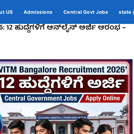
ut US
Admissions
Central Govt Jobs
state 
: 12 ಹುದ್ದೆಗಳಿಗೆ ಆನ್‌ಲೈನ್ ಅರ್ಜಿ ಆರಂಭ –