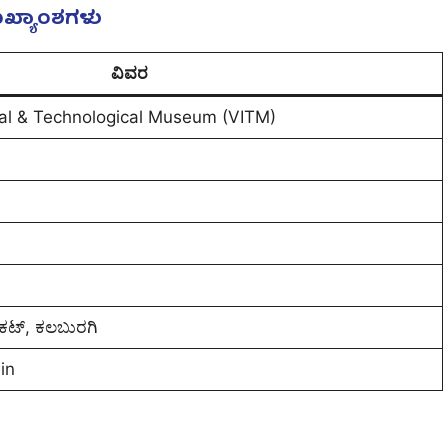
ುಖ್ಯಾಂಶಗಳು
ವಿವರ
ial & Technological Museum (VITM)
ಿಕಟ್, ಕಲಬುರಗಿ
in