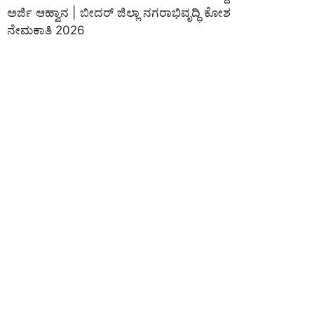
ಅರ್ಜಿ ಆಹ್ವಾನ | ಬೀದರ್ ಜಿಲ್ಲಾ ನಗರಾಭಿವೃದ್ಧಿ ಕೋಶ
ನೇಮಕಾತಿ 2026