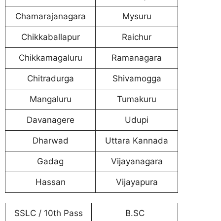
Chamarajanagara
Mysuru
Chikkaballapur
Raichur
Chikkamagaluru
Ramanagara
Chitradurga
Shivamogga
Mangaluru
Tumakuru
Davanagere
Udupi
Dharwad
Uttara Kannada
Gadag
Vijayanagara
Hassan
Vijayapura
SSLC / 10th Pass
B.SC