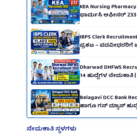
KEA Nursing Pharmacy
ಫಾರ್ಮಸಿ ಆಫೀಸರ್ 233 ಹು
IBPS Clerk Recruitmen
ಪ್ರಕಟ – ಪದವೀಧರರಿಗೆ
Dharwad DHFWS Recru
14 ಹುದ್ದೆಗಳ ನೇಮಕಾತಿ 
Belagavi DCC Bank Recr
ಹಾಗೂ ಗನ್ ಮ್ಯಾನ್ ಹುದ್ದೆ
ನೇಮಕಾತಿ ಸ್ಥಳಗಳು