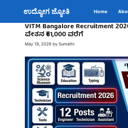
Skip
ಉದ್ಯೋಗ ಜ್ಯೋತಿ
to
Home
Abo
content
VITM Bangalore Recruitment 2026
ವೇತನ ₹61,000 ವರೆಗೆ
May 19, 2026
by
Sumathi