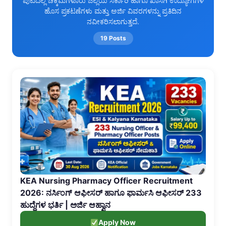
ಪುಟದಲ್ಲಿ ಚಿಕ್ಕಮಗಳೂರು ಜಿಲ್ಲೆಯ ಸರ್ಕಾರಿ ಹಾಗೂ ಖಾಸಗಿ ಉದ್ಯೋಗಗಳ
ಹೊಸ ಪ್ರಕಟಣೆಗಳು ಮತ್ತು ಅರ್ಜಿ ವಿವರಗಳನ್ನು ಪ್ರತಿದಿನ
ನವೀಕರಿಸಲಾಗುತ್ತದೆ.
19 Posts
KEA Nursing Pharmacy Officer Recruitment
2026: ನರ್ಸಿಂಗ್ ಆಫೀಸರ್ ಹಾಗೂ ಫಾರ್ಮಸಿ ಆಫೀಸರ್ 233
ಹುದ್ದೆಗಳ ಭರ್ತಿ | ಅರ್ಜಿ ಆಹ್ವಾನ
Apply Now