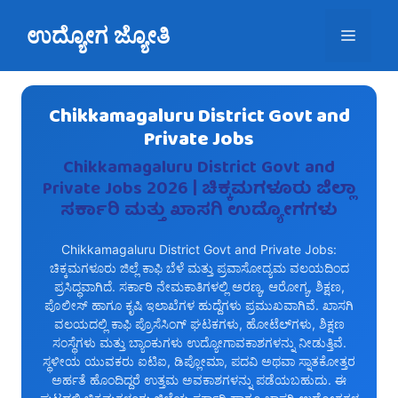
Skip
ಉದ್ಯೋಗ ಜ್ಯೋತಿ
to
Menu
content
Chikkamagaluru District Govt and
Private Jobs
Chikkamagaluru District Govt and
Private Jobs 2026 | ಚಿಕ್ಕಮಗಳೂರು ಜಿಲ್ಲಾ
ಸರ್ಕಾರಿ ಮತ್ತು ಖಾಸಗಿ ಉದ್ಯೋಗಗಳು
Chikkamagaluru District Govt and Private Jobs:
ಚಿಕ್ಕಮಗಳೂರು ಜಿಲ್ಲೆ ಕಾಫಿ ಬೆಳೆ ಮತ್ತು ಪ್ರವಾಸೋದ್ಯಮ ವಲಯದಿಂದ
ಪ್ರಸಿದ್ಧವಾಗಿದೆ. ಸರ್ಕಾರಿ ನೇಮಕಾತಿಗಳಲ್ಲಿ ಅರಣ್ಯ, ಆರೋಗ್ಯ, ಶಿಕ್ಷಣ,
ಪೊಲೀಸ್‌ ಹಾಗೂ ಕೃಷಿ ಇಲಾಖೆಗಳ ಹುದ್ದೆಗಳು ಪ್ರಮುಖವಾಗಿವೆ. ಖಾಸಗಿ
ವಲಯದಲ್ಲಿ ಕಾಫಿ ಪ್ರೊಸೆಸಿಂಗ್‌ ಘಟಕಗಳು, ಹೋಟೆಲ್‌ಗಳು, ಶಿಕ್ಷಣ
ಸಂಸ್ಥೆಗಳು ಮತ್ತು ಬ್ಯಾಂಕುಗಳು ಉದ್ಯೋಗಾವಕಾಶಗಳನ್ನು ನೀಡುತ್ತಿವೆ.
ಸ್ಥಳೀಯ ಯುವಕರು ಐಟಿಐ, ಡಿಪ್ಲೋಮಾ, ಪದವಿ ಅಥವಾ ಸ್ನಾತಕೋತ್ತರ
ಅರ್ಹತೆ ಹೊಂದಿದ್ದರೆ ಉತ್ತಮ ಅವಕಾಶಗಳನ್ನು ಪಡೆಯಬಹುದು. ಈ