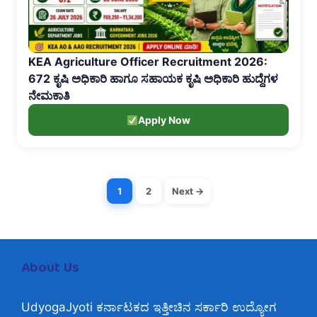
KEA Agriculture Officer Recruitment 2026:
672 ಕೃಷಿ ಅಧಿಕಾರಿ ಹಾಗೂ ಸಹಾಯಕ ಕೃಷಿ ಅಧಿಕಾರಿ ಹುದ್ದೆಗಳ
ನೇಮಕಾತಿ
Apply Now
1
2
Next →
About Us
UdyogaJyoti ಕರ್ನಾಟಕದ ಇತ್ತೀಚಿನ ಸರ್ಕಾರಿ ಉದ್ಯೋಗ