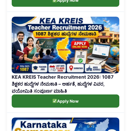
Apply Now
KEA KREIS Teacher Recruitment 2026: 1087
ಶಿಕ್ಷಕರ ಹುದ್ದೆಗಳ ನೇಮಕಾತಿ – ಅರ್ಹತೆ, ಹುದ್ದೆಗಳ ವಿವರ,
ವಯೋಮಿತಿ ಸಂಪೂರ್ಣ ಮಾಹಿತಿ
Apply Now