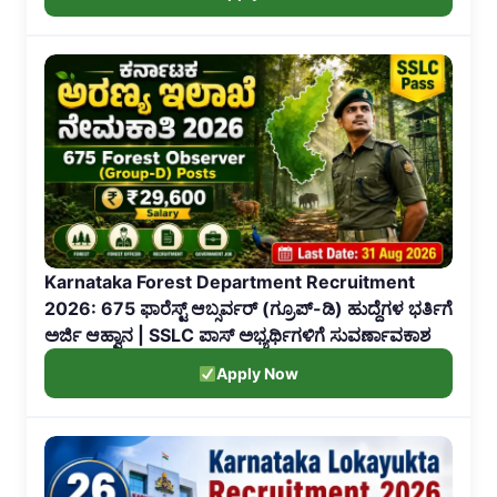
Karnataka Forest Department Recruitment
2026: 675 ಫಾರೆಸ್ಟ್ ಆಬ್ಸರ್ವರ್ (ಗ್ರೂಪ್-ಡಿ) ಹುದ್ದೆಗಳ ಭರ್ತಿಗೆ
ಅರ್ಜಿ ಆಹ್ವಾನ | SSLC ಪಾಸ್ ಅಭ್ಯರ್ಥಿಗಳಿಗೆ ಸುವರ್ಣಾವಕಾಶ
Apply Now