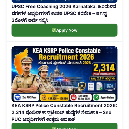
UPSC Free Coaching 2026 Karnataka: ಹಿಂದುಳಿದ
ವರ್ಗಗಳ ಅಭ್ಯರ್ಥಿಗಳಿಗೆ ಉಚಿತ UPSC ತರಬೇತಿ – ಆಗಸ್ಟ್
3ರೊಳಗೆ ಅರ್ಜಿ ಸಲ್ಲಿಸಿ
Apply Now
KEA KSRP Police Constable Recruitment 2026:
2,314 ಪೊಲೀಸ್ ಕಾನ್ಸ್‌ಟೇಬಲ್ ಹುದ್ದೆಗಳ ನೇಮಕಾತಿ – 2nd
PUC ಅಭ್ಯರ್ಥಿಗಳಿಗೆ ಉತ್ತಮ ಅವಕಾಶ