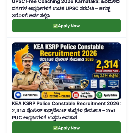
UPSC Free Coaching 2026 Karnataka: ಹಿಂದುಳಿದ
ವರ್ಗಗಳ ಅಭ್ಯರ್ಥಿಗಳಿಗೆ ಉಚಿತ UPSC ತರಬೇತಿ – ಆಗಸ್ಟ್
3ರೊಳಗೆ ಅರ್ಜಿ ಸಲ್ಲಿಸಿ
Apply Now
KEA KSRP Police Constable Recruitment 2026:
2,314 ಪೊಲೀಸ್ ಕಾನ್ಸ್‌ಟೇಬಲ್ ಹುದ್ದೆಗಳ ನೇಮಕಾತಿ – 2nd
PUC ಅಭ್ಯರ್ಥಿಗಳಿಗೆ ಉತ್ತಮ ಅವಕಾಶ
Apply Now