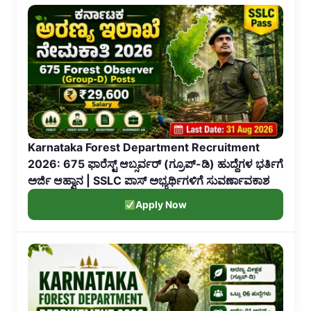
Karnataka Forest Department Recruitment
2026: 675 ಫಾರೆಸ್ಟ್ ಆಬ್ಸರ್ವರ್ (ಗ್ರೂಪ್-ಡಿ) ಹುದ್ದೆಗಳ ಭರ್ತಿಗೆ
ಅರ್ಜಿ ಆಹ್ವಾನ | SSLC ಪಾಸ್ ಅಭ್ಯರ್ಥಿಗಳಿಗೆ ಸುವರ್ಣಾವಕಾಶ
Apply Now