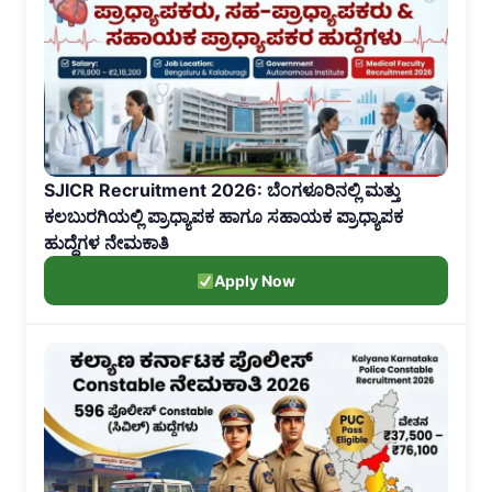
SJICR Recruitment 2026: ಬೆಂಗಳೂರಿನಲ್ಲಿ ಮತ್ತು
ಕಲಬುರಗಿಯಲ್ಲಿ ಪ್ರಾಧ್ಯಾಪಕ ಹಾಗೂ ಸಹಾಯಕ ಪ್ರಾಧ್ಯಾಪಕ
ಹುದ್ದೆಗಳ ನೇಮಕಾತಿ
Apply Now