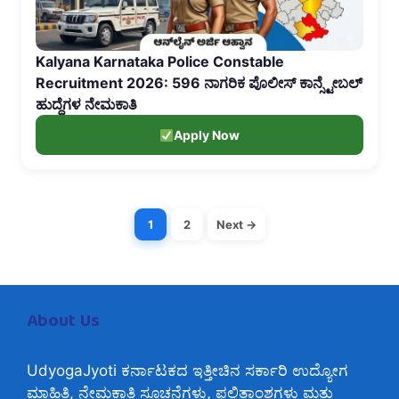
Kalyana Karnataka Police Constable
Recruitment 2026: 596 ನಾಗರಿಕ ಪೊಲೀಸ್ ಕಾನ್ಸ್ಟೇಬಲ್
ಹುದ್ದೆಗಳ ನೇಮಕಾತಿ
Apply Now
1
2
Next →
About Us
UdyogaJyoti ಕರ್ನಾಟಕದ ಇತ್ತೀಚಿನ ಸರ್ಕಾರಿ ಉದ್ಯೋಗ
ಮಾಹಿತಿ, ನೇಮಕಾತಿ ಸೂಚನೆಗಳು, ಫಲಿತಾಂಶಗಳು ಮತ್ತು