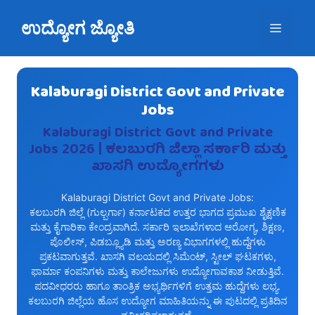
Skip
ಉದ್ಯೋಗ ಜ್ಯೋತಿ
to
Menu
content
Kalaburagi District Govt and Private
Jobs
Kalaburagi District Govt and Private
Jobs 2026 | ಕಲಬುರಗಿ ಜಿಲ್ಲಾ ಸರ್ಕಾರಿ ಮತ್ತು
ಖಾಸಗಿ ಉದ್ಯೋಗಗಳು
Kalaburagi District Govt and Private Jobs:
ಕಲಬುರಗಿ ಜಿಲ್ಲೆ (ಗುಲ್ಬರ್ಗಾ) ಕರ್ನಾಟಕದ ಉತ್ತರ ಭಾಗದ ಪ್ರಮುಖ ಶೈಕ್ಷಣಿಕ
ಮತ್ತು ಕೈಗಾರಿಕಾ ಕೇಂದ್ರವಾಗಿದೆ. ಸರ್ಕಾರಿ ಇಲಾಖೆಗಳಾದ ಆರೋಗ್ಯ, ಶಿಕ್ಷಣ,
ಪೊಲೀಸ್‌, ಪಿಡಬ್ಲ್ಯೂಡಿ ಮತ್ತು ಅರಣ್ಯ ವಿಭಾಗಗಳಲ್ಲಿ ಹುದ್ದೆಗಳು
ಪ್ರಕಟವಾಗುತ್ತವೆ. ಖಾಸಗಿ ವಲಯದಲ್ಲಿ ಸಿಮೆಂಟ್‌, ಸ್ಟೀಲ್‌ ಘಟಕಗಳು,
ಫಾರ್ಮಾ ಕಂಪನಿಗಳು ಮತ್ತು ಕಾಲೇಜುಗಳು ಉದ್ಯೋಗಾವಕಾಶ ನೀಡುತ್ತಿವೆ.
ಪದವೀಧರರು ಹಾಗೂ ತಾಂತ್ರಿಕ ಅಭ್ಯರ್ಥಿಗಳಿಗೆ ಉತ್ತಮ ಹುದ್ದೆಗಳು ಲಭ್ಯ.
ಕಲಬುರಗಿ ಜಿಲ್ಲೆಯ ಹೊಸ ಉದ್ಯೋಗ ಮಾಹಿತಿಯನ್ನು ಈ ಪುಟದಲ್ಲಿ ಪ್ರತಿದಿನ