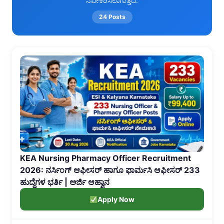
ನವೀಕರಿಸಲಾಗುತ್ತದೆ.
24 Posts
KEA Nursing Pharmacy Officer Recruitment
2026: ನರ್ಸಿಂಗ್ ಆಫೀಸರ್ ಹಾಗೂ ಫಾರ್ಮಸಿ ಆಫೀಸರ್ 233
ಹುದ್ದೆಗಳ ಭರ್ತಿ | ಅರ್ಜಿ ಆಹ್ವಾನ
Apply Now