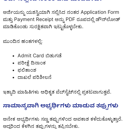
ಅರ್ಜಿಯನ್ನು ಯಶಸ್ವಿಯಾಗಿ ಸಲ್ಲಿಸಿದ ನಂತರ Application Form
ಮತ್ತು Payment Receipt ಅನ್ನು PDF ರೂಪದಲ್ಲಿ ಡೌನ್‌ಲೋಡ್
ಮಾಡಿಕೊಂಡು ಸುರಕ್ಷಿತವಾಗಿ ಇಟ್ಟುಕೊಳ್ಳಬೇಕು.
ಮುಂದಿನ ಹಂತಗಳಲ್ಲಿ:
Admit Card ಬಿಡುಗಡೆ
ಪರೀಕ್ಷೆ ದಿನಾಂಕ
ಫಲಿತಾಂಶ
ದಾಖಲೆ ಪರಿಶೀಲನೆ
ಇತ್ಯಾದಿ ಮಾಹಿತಿಗಳು ಅಧಿಕೃತ ವೆಬ್‌ಸೈಟ್‌ನಲ್ಲಿ ಪ್ರಕಟವಾಗುತ್ತವೆ.
ಸಾಮಾನ್ಯವಾಗಿ ಅಭ್ಯರ್ಥಿಗಳು ಮಾಡುವ ತಪ್ಪುಗಳು
ಅನೇಕ ಅಭ್ಯರ್ಥಿಗಳು ಸಣ್ಣ ತಪ್ಪುಗಳಿಂದ ಅವಕಾಶ ಕಳೆದುಕೊಳ್ಳುತ್ತಾರೆ.
ಆದ್ದರಿಂದ ಕೆಳಗಿನ ತಪ್ಪುಗಳನ್ನು ತಪ್ಪಿಸಬೇಕು.