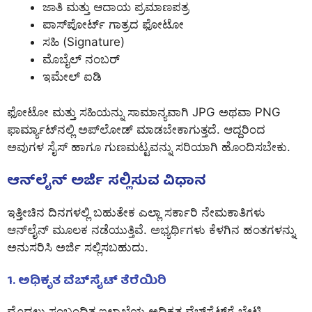
ಜಾತಿ ಮತ್ತು ಆದಾಯ ಪ್ರಮಾಣಪತ್ರ
ಪಾಸ್‌ಪೋರ್ಟ್ ಗಾತ್ರದ ಫೋಟೋ
ಸಹಿ (Signature)
ಮೊಬೈಲ್ ನಂಬರ್
ಇಮೇಲ್ ಐಡಿ
ಫೋಟೋ ಮತ್ತು ಸಹಿಯನ್ನು ಸಾಮಾನ್ಯವಾಗಿ JPG ಅಥವಾ PNG
ಫಾರ್ಮ್ಯಾಟ್‌ನಲ್ಲಿ ಅಪ್‌ಲೋಡ್ ಮಾಡಬೇಕಾಗುತ್ತದೆ. ಆದ್ದರಿಂದ
ಅವುಗಳ ಸೈಸ್ ಹಾಗೂ ಗುಣಮಟ್ಟವನ್ನು ಸರಿಯಾಗಿ ಹೊಂದಿಸಬೇಕು.
ಆನ್‌ಲೈನ್ ಅರ್ಜಿ ಸಲ್ಲಿಸುವ ವಿಧಾನ
ಇತ್ತೀಚಿನ ದಿನಗಳಲ್ಲಿ ಬಹುತೇಕ ಎಲ್ಲಾ ಸರ್ಕಾರಿ ನೇಮಕಾತಿಗಳು
ಆನ್‌ಲೈನ್ ಮೂಲಕ ನಡೆಯುತ್ತಿವೆ. ಅಭ್ಯರ್ಥಿಗಳು ಕೆಳಗಿನ ಹಂತಗಳನ್ನು
ಅನುಸರಿಸಿ ಅರ್ಜಿ ಸಲ್ಲಿಸಬಹುದು.
1. ಅಧಿಕೃತ ವೆಬ್‌ಸೈಟ್ ತೆರೆಯಿರಿ
ಮೊದಲು ಸಂಬಂಧಿತ ಇಲಾಖೆಯ ಅಧಿಕೃತ ವೆಬ್‌ಸೈಟ್‌ಗೆ ಭೇಟಿ