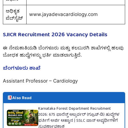
ಅಧಿಕೃತ
www.jayadevacardiology.com
ವೆಬ್‌ಸೈಟ್
SJICR Recruitment 2026 Vacancy Details
ಈ ನೇಮಕಾತಿಯಡಿ ಬೆಂಗಳೂರು ಮತ್ತು
ಕಲಬುರಗಿ
ಶಾಖೆಗಳಲ್ಲಿ ಹಲವು
ಬೋಧಕ ಹುದ್ದೆಗಳನ್ನು ಭರ್ತಿ ಮಾಡಲಾಗುತ್ತಿದೆ.
ಬೆಂಗಳೂರು ಶಾಖೆ
Assistant Professor – Cardiology
Also Read
Karnataka Forest Department Recruitment
2026: 675 ಫಾರೆಸ್ಟ್ ಆಬ್ಸರ್ವರ್ (ಗ್ರೂಪ್-ಡಿ) ಹುದ್ದೆಗಳ
ಭರ್ತಿಗೆ ಅರ್ಜಿ ಆಹ್ವಾನ | SSLC ಪಾಸ್ ಅಭ್ಯರ್ಥಿಗಳಿಗೆ
ಸುವರ್ಣಾವಕಾಶ