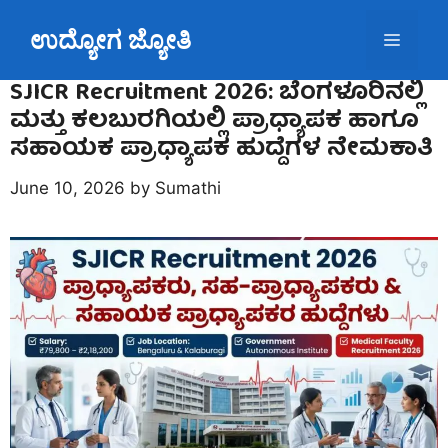
Skip
ಉದ್ಯೋಗ ಜ್ಯೋತಿ
to
Menu
content
SJICR Recruitment 2026: ಬೆಂಗಳೂರಿನಲ್ಲಿ
ಮತ್ತು ಕಲಬುರಗಿಯಲ್ಲಿ ಪ್ರಾಧ್ಯಾಪಕ ಹಾಗೂ
ಸಹಾಯಕ ಪ್ರಾಧ್ಯಾಪಕ ಹುದ್ದೆಗಳ ನೇಮಕಾತಿ
June 10, 2026
by
Sumathi