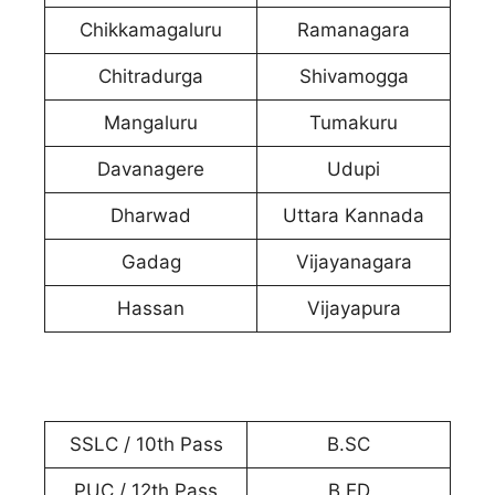
Chikkamagaluru
Ramanagara
Chitradurga
Shivamogga
Mangaluru
Tumakuru
Davanagere
Udupi
Dharwad
Uttara Kannada
Gadag
Vijayanagara
Hassan
Vijayapura
SSLC / 10th Pass
B.SC
PUC / 12th Pass
B.ED