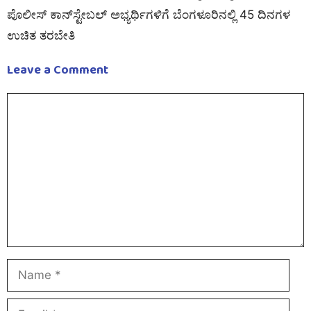
ಪೊಲೀಸ್ ಕಾನ್‌ಸ್ಟೇಬಲ್ ಅಭ್ಯರ್ಥಿಗಳಿಗೆ ಬೆಂಗಳೂರಿನಲ್ಲಿ 45 ದಿನಗಳ
ಉಚಿತ ತರಬೇತಿ
Leave a Comment
Comment
Name
Email