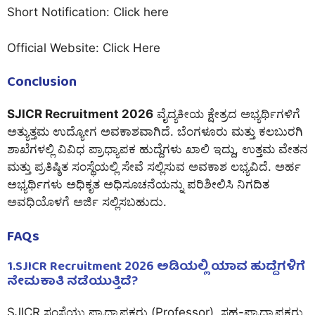
Short Notification:
Click here
Official Website:
Click Here
Conclusion
SJICR Recruitment 2026
ವೈದ್ಯಕೀಯ ಕ್ಷೇತ್ರದ ಅಭ್ಯರ್ಥಿಗಳಿಗೆ
ಅತ್ಯುತ್ತಮ ಉದ್ಯೋಗ ಅವಕಾಶವಾಗಿದೆ. ಬೆಂಗಳೂರು ಮತ್ತು ಕಲಬುರಗಿ
ಶಾಖೆಗಳಲ್ಲಿ ವಿವಿಧ ಪ್ರಾಧ್ಯಾಪಕ ಹುದ್ದೆಗಳು ಖಾಲಿ ಇದ್ದು, ಉತ್ತಮ ವೇತನ
ಮತ್ತು ಪ್ರತಿಷ್ಠಿತ ಸಂಸ್ಥೆಯಲ್ಲಿ ಸೇವೆ ಸಲ್ಲಿಸುವ ಅವಕಾಶ ಲಭ್ಯವಿದೆ. ಅರ್ಹ
ಅಭ್ಯರ್ಥಿಗಳು ಅಧಿಕೃತ ಅಧಿಸೂಚನೆಯನ್ನು ಪರಿಶೀಲಿಸಿ ನಿಗದಿತ
ಅವಧಿಯೊಳಗೆ ಅರ್ಜಿ ಸಲ್ಲಿಸಬಹುದು.
FAQs
1.SJICR Recruitment 2026 ಅಡಿಯಲ್ಲಿ ಯಾವ ಹುದ್ದೆಗಳಿಗೆ
ನೇಮಕಾತಿ ನಡೆಯುತ್ತಿದೆ?
SJICR ಸಂಸ್ಥೆಯು ಪ್ರಾಧ್ಯಾಪಕರು (Professor), ಸಹ-ಪ್ರಾಧ್ಯಾಪಕರು