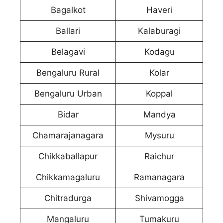
Bagalkot
Haveri
Ballari
Kalaburagi
Belagavi
Kodagu
Bengaluru Rural
Kolar
Bengaluru Urban
Koppal
Bidar
Mandya
Chamarajanagara
Mysuru
Chikkaballapur
Raichur
Chikkamagaluru
Ramanagara
Chitradurga
Shivamogga
Mangaluru
Tumakuru