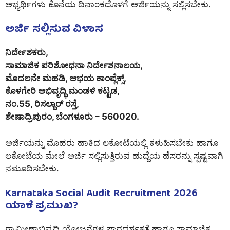
ಅಭ್ಯರ್ಥಿಗಳು ಕೊನೆಯ ದಿನಾಂಕದೊಳಗೆ ಅರ್ಜಿಯನ್ನು ಸಲ್ಲಿಸಬೇಕು.
ಅರ್ಜಿ ಸಲ್ಲಿಸುವ ವಿಳಾಸ
ನಿರ್ದೇಶಕರು,
ಸಾಮಾಜಿಕ ಪರಿಶೋಧನಾ ನಿರ್ದೇಶನಾಲಯ,
ಮೊದಲನೇ ಮಹಡಿ, ಅಭಯ ಕಾಂಪ್ಲೆಕ್ಸ್,
ಕೊಳಗೇರಿ ಅಭಿವೃದ್ಧಿ ಮಂಡಳಿ ಕಟ್ಟಡ,
ನಂ.55, ರಿಸಲ್ದಾರ್ ರಸ್ತೆ,
ಶೇಷಾದ್ರಿಪುರಂ, ಬೆಂಗಳೂರು – 560020.
ಅರ್ಜಿಯನ್ನು ಮೊಹರು ಹಾಕಿದ ಲಕೋಟೆಯಲ್ಲಿ ಕಳುಹಿಸಬೇಕು ಹಾಗೂ
ಲಕೋಟೆಯ ಮೇಲೆ ಅರ್ಜಿ ಸಲ್ಲಿಸುತ್ತಿರುವ ಹುದ್ದೆಯ ಹೆಸರನ್ನು ಸ್ಪಷ್ಟವಾಗಿ
ನಮೂದಿಸಬೇಕು.
Karnataka Social Audit Recruitment 2026
ಯಾಕೆ ಪ್ರಮುಖ?
ಗ್ರಾಮೀಣಾಭಿವೃದ್ಧಿ ಯೋಜನೆಗಳ ಪಾರದರ್ಶಕತೆ ಹಾಗೂ ಸಾಮಾಜಿಕ