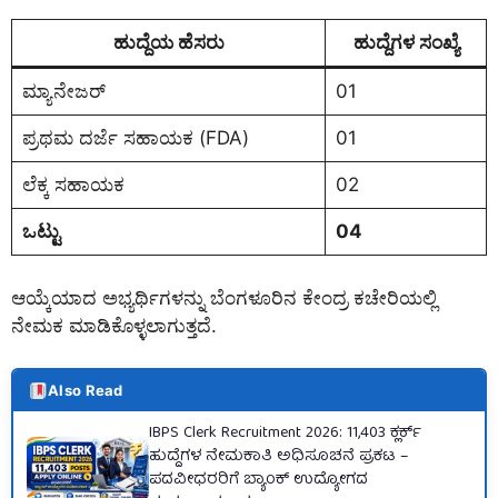
ಹುದ್ದೆಯ ಹೆಸರು
ಹುದ್ದೆಗಳ ಸಂಖ್ಯೆ
ಮ್ಯಾನೇಜರ್
01
ಪ್ರಥಮ ದರ್ಜೆ ಸಹಾಯಕ (FDA)
01
ಲೆಕ್ಕ ಸಹಾಯಕ
02
ಒಟ್ಟು
04
ಆಯ್ಕೆಯಾದ ಅಭ್ಯರ್ಥಿಗಳನ್ನು ಬೆಂಗಳೂರಿನ ಕೇಂದ್ರ ಕಚೇರಿಯಲ್ಲಿ
ನೇಮಕ ಮಾಡಿಕೊಳ್ಳಲಾಗುತ್ತದೆ.
Also Read
IBPS Clerk Recruitment 2026: 11,403 ಕ್ಲರ್ಕ್
ಹುದ್ದೆಗಳ ನೇಮಕಾತಿ ಅಧಿಸೂಚನೆ ಪ್ರಕಟ –
ಪದವೀಧರರಿಗೆ ಬ್ಯಾಂಕ್ ಉದ್ಯೋಗದ