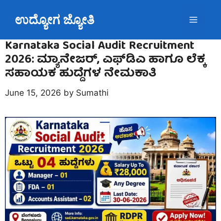
Skip
ಉದ್ಯೋಗ ಜ್ಯೋತಿ
to
Menu
content
Karnataka Social Audit Recruitment
2026: ಮ್ಯಾನೇಜರ್, ಎಫ್‌ಡಿಎ ಹಾಗೂ ಲೆಕ್ಕ
ಸಹಾಯಕ ಹುದ್ದೆಗಳ ನೇಮಕಾತಿ
June 15, 2026
by
Sumathi