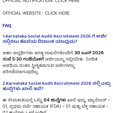
OFFICIAL NOTIFICATION:
CLICK HERE
OFFICIAL WEBSITE :
CLICK HERE
FAQ
1.Karnataka Social Audit Recruitment 2026 ಗೆ ಅರ್ಜಿ
ಸಲ್ಲಿಸಲು ಕೊನೆಯ ದಿನಾಂಕ ಯಾವುದು?
ಅರ್ಹ ಅಭ್ಯರ್ಥಿಗಳು ಅಗತ್ಯ ದಾಖಲೆಗಳೊಂದಿಗೆ
30 ಜೂನ್ 2026
ಸಂಜೆ 5:30 ಗಂಟೆಯೊಳಗೆ
ಅರ್ಜಿಯನ್ನು ಸಲ್ಲಿಸಬೇಕು. ನಿಗದಿತ
ಅವಧಿಯ ನಂತರ ಸ್ವೀಕೃತವಾಗುವ ಅರ್ಜಿಗಳನ್ನು
ಪರಿಗಣಿಸಲಾಗುವುದಿಲ್ಲ.
2.Karnataka Social Audit Recruitment 2026 ನಲ್ಲಿ ಎಷ್ಟು
ಹುದ್ದೆಗಳು ಖಾಲಿ ಇವೆ?
ಈ ನೇಮಕಾತಿಯಲ್ಲಿ ಒಟ್ಟು
04 ಹುದ್ದೆಗಳು
ಖಾಲಿ ಇದ್ದು, ಮ್ಯಾನೇಜರ್ –
01, ಪ್ರಥಮ ದರ್ಜೆ ಸಹಾಯಕ (FDA) – 01 ಮತ್ತು ಲೆಕ್ಕ ಸಹಾಯಕ –
02 ಹುದ್ದೆಗಳು ಒಳಗೊಂಡಿವೆ.