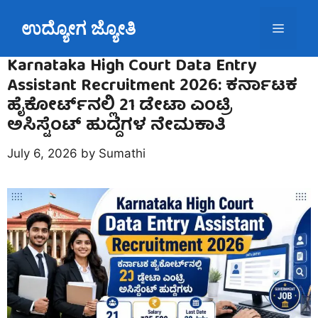
Skip
ಉದ್ಯೋಗ ಜ್ಯೋತಿ
to
Menu
content
Karnataka High Court Data Entry
Assistant Recruitment 2026: ಕರ್ನಾಟಕ
ಹೈಕೋರ್ಟ್‌ನಲ್ಲಿ 21 ಡೇಟಾ ಎಂಟ್ರಿ
ಅಸಿಸ್ಟೆಂಟ್ ಹುದ್ದೆಗಳ ನೇಮಕಾತಿ
July 6, 2026
by
Sumathi