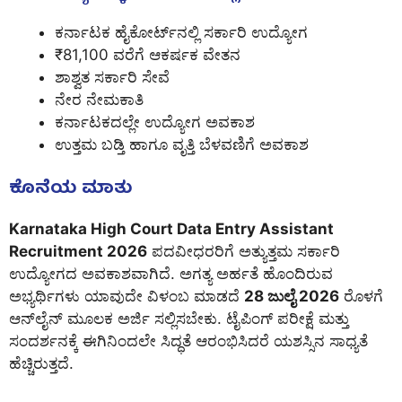
ಕರ್ನಾಟಕ ಹೈಕೋರ್ಟ್‌ನಲ್ಲಿ ಸರ್ಕಾರಿ ಉದ್ಯೋಗ
₹81,100 ವರೆಗೆ ಆಕರ್ಷಕ ವೇತನ
ಶಾಶ್ವತ ಸರ್ಕಾರಿ ಸೇವೆ
ನೇರ ನೇಮಕಾತಿ
ಕರ್ನಾಟಕದಲ್ಲೇ ಉದ್ಯೋಗ ಅವಕಾಶ
ಉತ್ತಮ ಬಡ್ತಿ ಹಾಗೂ ವೃತ್ತಿ ಬೆಳವಣಿಗೆ ಅವಕಾಶ
ಕೊನೆಯ ಮಾತು
Karnataka High Court Data Entry Assistant
Recruitment 2026
ಪದವೀಧರರಿಗೆ ಅತ್ಯುತ್ತಮ ಸರ್ಕಾರಿ
ಉದ್ಯೋಗದ ಅವಕಾಶವಾಗಿದೆ. ಅಗತ್ಯ ಅರ್ಹತೆ ಹೊಂದಿರುವ
ಅಭ್ಯರ್ಥಿಗಳು ಯಾವುದೇ ವಿಳಂಬ ಮಾಡದೆ
28 ಜುಲೈ 2026
ರೊಳಗೆ
ಆನ್‌ಲೈನ್ ಮೂಲಕ ಅರ್ಜಿ ಸಲ್ಲಿಸಬೇಕು. ಟೈಪಿಂಗ್ ಪರೀಕ್ಷೆ ಮತ್ತು
ಸಂದರ್ಶನಕ್ಕೆ ಈಗಿನಿಂದಲೇ ಸಿದ್ಧತೆ ಆರಂಭಿಸಿದರೆ ಯಶಸ್ಸಿನ ಸಾಧ್ಯತೆ
ಹೆಚ್ಚಿರುತ್ತದೆ.