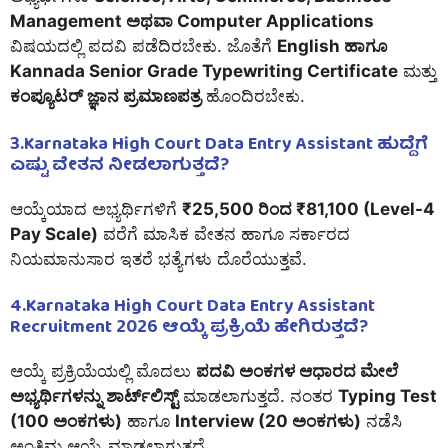
Management ಅಥವಾ Computer Applications
ವಿಷಯದಲ್ಲಿ ಪದವಿ ಪಡೆದಿರಬೇಕು. ಜೊತೆಗೆ
English ಹಾಗೂ
Kannada Senior Grade Typewriting Certificate
ಮತ್ತು
ಕಂಪ್ಯೂಟರ್ ಜ್ಞಾನ ಪ್ರಮಾಣಪತ್ರ
ಹೊಂದಿರಬೇಕು.
3.
Karnataka High Court Data Entry Assistant ಹುದ್ದೆಗೆ
ಎಷ್ಟು ವೇತನ ನೀಡಲಾಗುತ್ತದೆ?
ಆಯ್ಕೆಯಾದ ಅಭ್ಯರ್ಥಿಗಳಿಗೆ
₹25,500 ರಿಂದ ₹81,100 (Level-4
Pay Scale)
ವರೆಗೆ ಮಾಸಿಕ ವೇತನ ಹಾಗೂ ಸರ್ಕಾರದ
ನಿಯಮಾನುಸಾರ ಇತರೆ ಭತ್ಯೆಗಳು ದೊರೆಯುತ್ತವೆ.
4.Karnataka High Court Data Entry Assistant
Recruitment 2026 ಆಯ್ಕೆ ಪ್ರಕ್ರಿಯೆ ಹೇಗಿರುತ್ತದೆ?
ಆಯ್ಕೆ ಪ್ರಕ್ರಿಯೆಯಲ್ಲಿ ಮೊದಲು
ಪದವಿ ಅಂಕಗಳ ಆಧಾರದ ಮೇಲೆ
ಅಭ್ಯರ್ಥಿಗಳನ್ನು ಶಾರ್ಟ್‌ಲಿಸ್ಟ್
ಮಾಡಲಾಗುತ್ತದೆ. ನಂತರ
Typing Test
(100 ಅಂಕಗಳು)
ಹಾಗೂ
Interview (20 ಅಂಕಗಳು)
ನಡೆಸಿ
ಅಂತಿಮ ಆಯ್ಕೆ ಮಾಡಲಾಗುತ್ತದೆ.