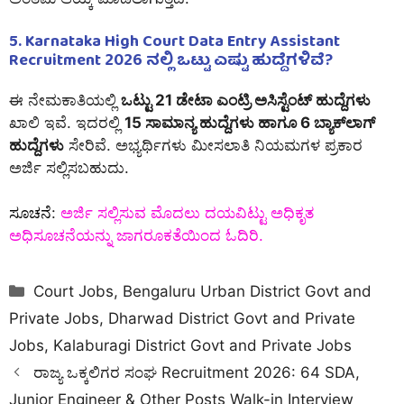
5.
Karnataka High Court Data Entry Assistant
Recruitment 2026 ನಲ್ಲಿ ಒಟ್ಟು ಎಷ್ಟು ಹುದ್ದೆಗಳಿವೆ?
ಈ ನೇಮಕಾತಿಯಲ್ಲಿ
ಒಟ್ಟು 21 ಡೇಟಾ ಎಂಟ್ರಿ ಅಸಿಸ್ಟೆಂಟ್ ಹುದ್ದೆಗಳು
ಖಾಲಿ ಇವೆ. ಇದರಲ್ಲಿ
15 ಸಾಮಾನ್ಯ ಹುದ್ದೆಗಳು ಹಾಗೂ 6 ಬ್ಯಾಕ್‌ಲಾಗ್
ಹುದ್ದೆಗಳು
ಸೇರಿವೆ. ಅಭ್ಯರ್ಥಿಗಳು ಮೀಸಲಾತಿ ನಿಯಮಗಳ ಪ್ರಕಾರ
ಅರ್ಜಿ ಸಲ್ಲಿಸಬಹುದು.
ಸೂಚನೆ
:
ಅರ್ಜಿ ಸಲ್ಲಿಸುವ ಮೊದಲು ದಯವಿಟ್ಟು ಅಧಿಕೃತ
ಅಧಿಸೂಚನೆಯನ್ನು ಜಾಗರೂಕತೆಯಿಂದ ಓದಿರಿ.
Categories
Court Jobs
,
Bengaluru Urban District Govt and
Private Jobs
,
Dharwad District Govt and Private
Jobs
,
Kalaburagi District Govt and Private Jobs
ರಾಜ್ಯ ಒಕ್ಕಲಿಗರ ಸಂಘ Recruitment 2026: 64 SDA,
Junior Engineer & Other Posts Walk-in Interview