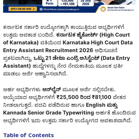
ಕರ್ನಾಟಕ ಸರ್ಕಾರಿ ಉದ್ಯೋಗಕ್ಕಾಗಿ ಕಾಯುತ್ತಿರುವ ಅಭ್ಯರ್ಥಿಗಳಿಗೆ
ಉತ್ತಮ ಅವಕಾಶ ಬಂದಿದೆ.
ಕರ್ನಾಟಕ ಹೈಕೋರ್ಟ್ (High Court
of Karnataka)
ವತಿಯಿಂದ
Karnataka High Court Data
Entry Assistant Recruitment 2026
ಅಧಿಸೂಚನೆ
ಪ್ರಕಟವಾಗಿದ್ದು,
ಒಟ್ಟು 21 ಡೇಟಾ ಎಂಟ್ರಿ ಅಸಿಸ್ಟೆಂಟ್ (Data Entry
Assistant)
ಹುದ್ದೆಗಳನ್ನು ನೇರ ನೇಮಕಾತಿಯ ಮೂಲಕ ಭರ್ತಿ
ಮಾಡಲು ಅರ್ಜಿ ಆಹ್ವಾನಿಸಲಾಗಿದೆ.
ಅರ್ಹ ಅಭ್ಯರ್ಥಿಗಳು
ಆನ್‌ಲೈನ್
ಮೂಲಕ ಅರ್ಜಿ ಸಲ್ಲಿಸಬೇಕು.
ಆಯ್ಕೆಯಾದ ಅಭ್ಯರ್ಥಿಗಳಿಗೆ
₹25,500 ರಿಂದ ₹81,100
ವೇತನ
ನೀಡಲಾಗುತ್ತದೆ. ಪದವಿ ಪಡೆದಿರುವ ಹಾಗೂ
English ಮತ್ತು
Kannada Senior Grade Typewriting
ಅರ್ಹತೆ ಹೊಂದಿರುವ
ಅಭ್ಯರ್ಥಿಗಳಿಗೆ ಇದು ಉತ್ತಮ ಸರ್ಕಾರಿ ಉದ್ಯೋಗದ ಅವಕಾಶವಾಗಿದೆ.
Table of Contents