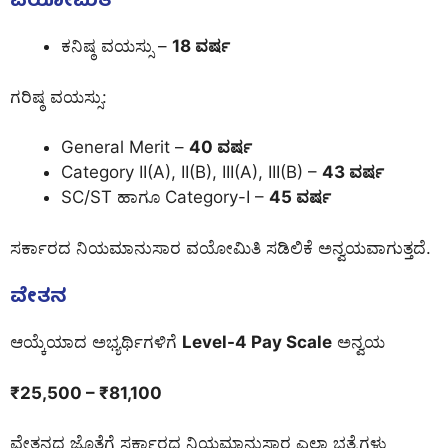
ವಯೋಮಿತಿ
ಕನಿಷ್ಠ ವಯಸ್ಸು –
18 ವರ್ಷ
ಗರಿಷ್ಠ ವಯಸ್ಸು:
General Merit –
40 ವರ್ಷ
Category II(A), II(B), III(A), III(B) –
43 ವರ್ಷ
SC/ST ಹಾಗೂ Category-I –
45 ವರ್ಷ
ಸರ್ಕಾರದ ನಿಯಮಾನುಸಾರ ವಯೋಮಿತಿ ಸಡಿಲಿಕೆ ಅನ್ವಯವಾಗುತ್ತದೆ.
ವೇತನ
ಆಯ್ಕೆಯಾದ ಅಭ್ಯರ್ಥಿಗಳಿಗೆ
Level-4 Pay Scale
ಅನ್ವಯ
₹25,500 – ₹81,100
ವೇತನದ ಜೊತೆಗೆ ಸರ್ಕಾರದ ನಿಯಮಾನುಸಾರ ಎಲ್ಲಾ ಭತ್ಯೆಗಳು