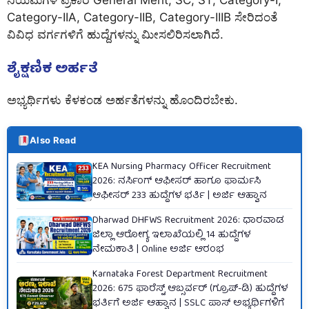
ನಿಯಮಗಳ ಪ್ರಕಾರ General Merit, SC, ST, Category-I,
Category-IIA, Category-IIB, Category-IIIB ಸೇರಿದಂತೆ
ವಿವಿಧ ವರ್ಗಗಳಿಗೆ ಹುದ್ದೆಗಳನ್ನು ಮೀಸಲಿರಿಸಲಾಗಿದೆ.
ಶೈಕ್ಷಣಿಕ ಅರ್ಹತೆ
ಅಭ್ಯರ್ಥಿಗಳು ಕೆಳಕಂಡ ಅರ್ಹತೆಗಳನ್ನು ಹೊಂದಿರಬೇಕು.
Also Read
KEA Nursing Pharmacy Officer Recruitment
2026: ನರ್ಸಿಂಗ್ ಆಫೀಸರ್ ಹಾಗೂ ಫಾರ್ಮಸಿ
ಆಫೀಸರ್ 233 ಹುದ್ದೆಗಳ ಭರ್ತಿ | ಅರ್ಜಿ ಆಹ್ವಾನ
Dharwad DHFWS Recruitment 2026: ಧಾರವಾಡ
ಜಿಲ್ಲಾ ಆರೋಗ್ಯ ಇಲಾಖೆಯಲ್ಲಿ 14 ಹುದ್ದೆಗಳ
ನೇಮಕಾತಿ | Online ಅರ್ಜಿ ಆರಂಭ
Karnataka Forest Department Recruitment
2026: 675 ಫಾರೆಸ್ಟ್ ಆಬ್ಸರ್ವರ್ (ಗ್ರೂಪ್-ಡಿ) ಹುದ್ದೆಗಳ
ಭರ್ತಿಗೆ ಅರ್ಜಿ ಆಹ್ವಾನ | SSLC ಪಾಸ್ ಅಭ್ಯರ್ಥಿಗಳಿಗೆ