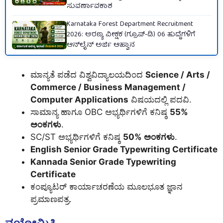
ಸುವರ್ಣಾವಕಾಶ
Karnataka Forest Department Recruitment
2026: ಅರಣ್ಯ ವೀಕ್ಷಕ (ಗ್ರೂಪ್-ಡಿ) 06 ಹುದ್ದೆಗಳಿಗೆ
ಆನ್‌ಲೈನ್ ಅರ್ಜಿ ಆಹ್ವಾನ
ಮಾನ್ಯತೆ ಪಡೆದ ವಿಶ್ವವಿದ್ಯಾಲಯದಿಂದ
Science / Arts /
Commerce / Business Management /
Computer Applications
ವಿಷಯದಲ್ಲಿ ಪದವಿ.
ಸಾಮಾನ್ಯ ಹಾಗೂ OBC ಅಭ್ಯರ್ಥಿಗಳಿಗೆ ಕನಿಷ್ಠ
55%
ಅಂಕಗಳು
.
SC/ST ಅಭ್ಯರ್ಥಿಗಳಿಗೆ ಕನಿಷ್ಠ
50% ಅಂಕಗಳು
.
English Senior Grade Typewriting Certificate
Kannada Senior Grade Typewriting
Certificate
ಕಂಪ್ಯೂಟರ್ ಕಾರ್ಯಾಚರಣೆಯ ಮೂಲಭೂತ ಜ್ಞಾನ
ಪ್ರಮಾಣಪತ್ರ.