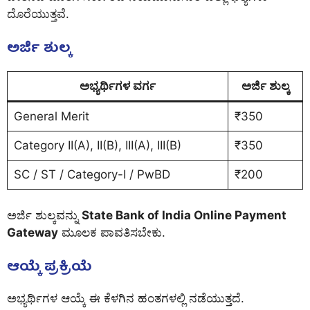
ದೊರೆಯುತ್ತವೆ.
ಅರ್ಜಿ ಶುಲ್ಕ
ಅಭ್ಯರ್ಥಿಗಳ ವರ್ಗ
ಅರ್ಜಿ ಶುಲ್ಕ
General Merit
₹350
Category II(A), II(B), III(A), III(B)
₹350
SC / ST / Category-I / PwBD
₹200
ಅರ್ಜಿ ಶುಲ್ಕವನ್ನು
State Bank of India Online Payment
Gateway
ಮೂಲಕ ಪಾವತಿಸಬೇಕು.
ಆಯ್ಕೆ ಪ್ರಕ್ರಿಯೆ
ಅಭ್ಯರ್ಥಿಗಳ ಆಯ್ಕೆ ಈ ಕೆಳಗಿನ ಹಂತಗಳಲ್ಲಿ ನಡೆಯುತ್ತದೆ.