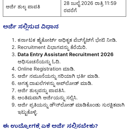
28 ಜುಲೈ 2026 ರಾತ್ರಿ 11:59
ಅರ್ಜಿ ಶುಲ್ಕ ಪಾವತಿ
ರವರೆಗೆ
ಅರ್ಜಿ ಸಲ್ಲಿಸುವ ವಿಧಾನ
ಕರ್ನಾಟಕ ಹೈಕೋರ್ಟ್ ಅಧಿಕೃತ ವೆಬ್‌ಸೈಟ್‌ಗೆ ಭೇಟಿ ನೀಡಿ.
Recruitment ವಿಭಾಗವನ್ನು ತೆರೆಯಿರಿ.
Data Entry Assistant Recruitment 2026
ಅಧಿಸೂಚನೆಯನ್ನು ಓದಿ.
Online Registration ಮಾಡಿ.
ಅರ್ಜಿ ನಮೂನೆಯನ್ನು ಸರಿಯಾಗಿ ಭರ್ತಿ ಮಾಡಿ.
ಅಗತ್ಯ ದಾಖಲೆಗಳನ್ನು ಅಪ್‌ಲೋಡ್ ಮಾಡಿ.
ಅರ್ಜಿ ಶುಲ್ಕವನ್ನು ಪಾವತಿಸಿ.
ಅಂತಿಮವಾಗಿ ಅರ್ಜಿಯನ್ನು ಸಲ್ಲಿಸಿ.
ಅರ್ಜಿ ಪ್ರತಿಯನ್ನು ಡೌನ್‌ಲೋಡ್ ಮಾಡಿಕೊಂಡು ಸುರಕ್ಷಿತವಾಗಿ
ಇಟ್ಟುಕೊಳ್ಳಿ.
ಈ ಉದ್ಯೋಗಕ್ಕೆ ಏಕೆ ಅರ್ಜಿ ಸಲ್ಲಿಸಬೇಕು?