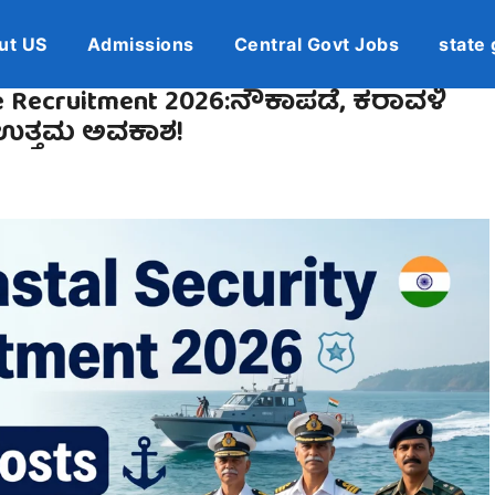
ut US
Admissions
Central Govt Jobs
state 
ce Recruitment 2026:ನೌಕಾಪಡೆ, ಕರಾವಳಿ
ಗೆ ಉತ್ತಮ ಅವಕಾಶ!