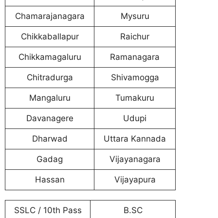
Chamarajanagara
Mysuru
Chikkaballapur
Raichur
Chikkamagaluru
Ramanagara
Chitradurga
Shivamogga
Mangaluru
Tumakuru
Davanagere
Udupi
Dharwad
Uttara Kannada
Gadag
Vijayanagara
Hassan
Vijayapura
SSLC / 10th Pass
B.SC