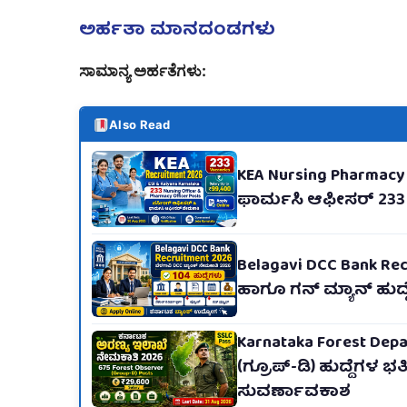
ಅರ್ಹತಾ ಮಾನದಂಡಗಳು
ಸಾಮಾನ್ಯ ಅರ್ಹತೆಗಳು:
Also Read
KEA Nursing Pharmacy
ಫಾರ್ಮಸಿ ಆಫೀಸರ್ 233 ಹು
Belagavi DCC Bank Recr
ಹಾಗೂ ಗನ್ ಮ್ಯಾನ್ ಹುದ್ದೆ
Karnataka Forest Depa
(ಗ್ರೂಪ್-ಡಿ) ಹುದ್ದೆಗಳ ಭರ
ಸುವರ್ಣಾವಕಾಶ