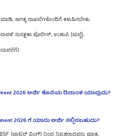
್ತಿ ಮಾಡಿ, ಅಗತ್ಯ ದಾಖಲೆಗಳೊಂದಿಗೆ ಕಳುಹಿಸಬೇಕು.
ವಳಿ ಸುರಕ್ಷತಾ ಪೊಲೀಸ್, ಉಡುಪಿ (ಮಲ್ಪೆ).
ೆಯವರೆಗೆ)
cruitment 2026 ಅರ್ಜಿ ಕೊನೆಯ ದಿನಾಂಕ ಯಾವುದು?
uitment 2026 ಗೆ ಯಾರು ಅರ್ಜಿ ಸಲ್ಲಿಸಬಹುದು?
SF (ವಾಟರ್ ವಿಂಗ್) ನಿಂದ ನಿವೃತ್ತರಾದವರು ಮಾತ್ರ.