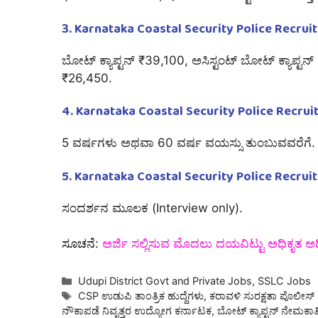
3. Karnataka Coastal Security Police Recrui
ಬೋಟ್ ಕ್ಯಾಪ್ಟನ್ ₹39,100, ಅಸಿಸ್ಟಂಟ್ ಬೋಟ್ ಕ್ಯಾಪ್ಟನ್
₹26,450.
4. Karnataka Coastal Security Police Recruit
5 ವರ್ಷಗಳು ಅಥವಾ 60 ವರ್ಷ ವಯಸ್ಸು ತುಂಬುವವರೆಗೆ.
5. Karnataka Coastal Security Police Recru
ಸಂದರ್ಶನ ಮೂಲಕ (Interview only).
ಸೂಚನೆ
:
ಅರ್ಜಿ ಸಲ್ಲಿಸುವ ಮೊದಲು ದಯವಿಟ್ಟು ಅಧಿಕೃತ 
Categories
Udupi District Govt and Private Jobs
,
SSLC Jobs
Tags
CSP ಉಡುಪಿ ತಾಂತ್ರಿಕ ಹುದ್ದೆಗಳು
,
ಕರಾವಳಿ ಸುರಕ್ಷತಾ ಪೊಲೀಸ್ ಗ
ನೌಕಾಪಡೆ ನಿವೃತ್ತರ ಉದ್ಯೋಗ ಕರ್ನಾಟಕ
,
ಬೋಟ್ ಕ್ಯಾಪ್ಟನ್ ನೇಮಕಾತ