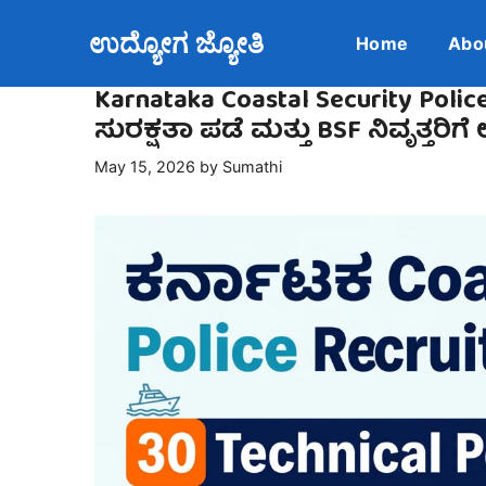
Skip
ಉದ್ಯೋಗ ಜ್ಯೋತಿ
to
Home
Abo
content
Karnataka Coastal Security Poli
ಸುರಕ್ಷತಾ ಪಡೆ ಮತ್ತು BSF ನಿವೃತ್ತರಿ
May 15, 2026
by
Sumathi