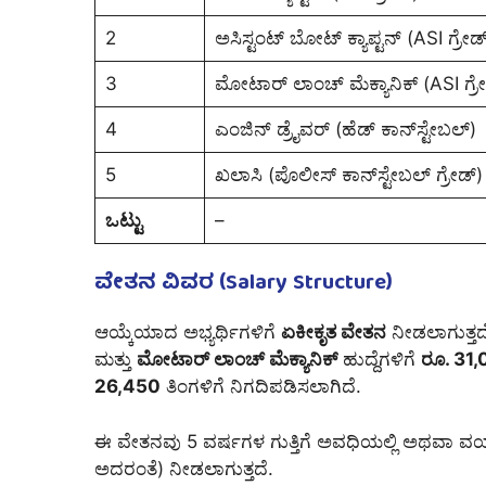
2
ಅಸಿಸ್ಟಂಟ್ ಬೋಟ್ ಕ್ಯಾಪ್ಟನ್ (ASI ಗ್ರೇಡ
3
ಮೋಟಾರ್ ಲಾಂಚ್ ಮೆಕ್ಯಾನಿಕ್ (ASI ಗ್ರೇ
4
ಎಂಜಿನ್ ಡ್ರೈವರ್ (ಹೆಡ್ ಕಾನ್‌ಸ್ಟೇಬಲ್)
5
ಖಲಾಸಿ (ಪೊಲೀಸ್ ಕಾನ್‌ಸ್ಟೇಬಲ್ ಗ್ರೇಡ್)
ಒಟ್ಟು
–
ವೇತನ ವಿವರ (Salary Structure)
ಆಯ್ಕೆಯಾದ ಅಭ್ಯರ್ಥಿಗಳಿಗೆ
ಏಕೀಕೃತ ವೇತನ
ನೀಡಲಾಗುತ್ತದ
ಮತ್ತು
ಮೋಟಾರ್ ಲಾಂಚ್ ಮೆಕ್ಯಾನಿಕ್
ಹುದ್ದೆಗಳಿಗೆ
ರೂ. 31
26,450
ತಿಂಗಳಿಗೆ ನಿಗದಿಪಡಿಸಲಾಗಿದೆ.
ಈ ವೇತನವು 5 ವರ್ಷಗಳ ಗುತ್ತಿಗೆ ಅವಧಿಯಲ್ಲಿ ಅಥವಾ 
ಅದರಂತೆ) ನೀಡಲಾಗುತ್ತದೆ.