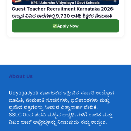
Guest Teacher Recruitment Karnataka 2026:
ರಾಜ್ಯದ ವಿವಿಧ ಶಾಲೆಗಳಲ್ಲಿ 9,730 ಅತಿಥಿ ಶಿಕ್ಷಕರ ನೇಮಕಾತಿ
Apply Now
About Us
UdyogaJyoti ಕರ್ನಾಟಕದ ಇತ್ತೀಚಿನ ಸರ್ಕಾರಿ ಉದ್ಯೋಗ
ಮಾಹಿತಿ, ನೇಮಕಾತಿ ಸೂಚನೆಗಳು, ಫಲಿತಾಂಶಗಳು ಮತ್ತು
ಪ್ರವೇಶ ಪತ್ರಗಳನ್ನು ನೀಡುವ ವಿಶ್ವಾಸಾರ್ಹ ವೇದಿಕೆ.
SSLC ರಿಂದ ಪದವಿ ಮಟ್ಟದ ಅಭ್ಯರ್ಥಿಗಳಿಗೆ ಉಚಿತ ಮತ್ತು
ನಿಖರ ಜಾಬ್ ಅಪ್ಡೇಟ್ಗಳನ್ನು ನೀಡುವುದು ನಮ್ಮ ಉದ್ದೇಶ.